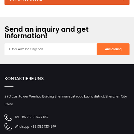
Send an inquiry and get
information!
KONTAKTIERE UNS
29D East tower Wenhua Building Shennan east road Luohu district, Shenzhen City,
China
Tel :
+86-755-83677183
Whatsapp :
+8613824334699