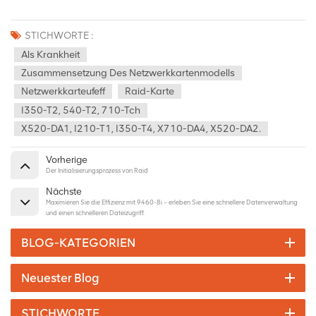
STICHWORTE :
Als Krankheit
Zusammensetzung Des Netzwerkkartenmodells
Netzwerkkarteufeff
Raid-Karte
I350-T2, 540-T2, 710-Tch
X520-DA1, I210-T1, I350-T4, X710-DA4, X520-DA2.
Vorherige
Der Initialisierungsprozess von Raid
Nächste
Maximieren Sie die Effizienz mit 9460-8i – erleben Sie eine schnellere Datenverwaltung
und einen schnelleren Dateizugriff.
BLOG-KATEGORIEN
Neuester Blog
STICHWORTE