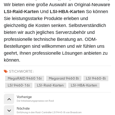
Wir bieten eine große Auswahl an Original-Neuware
LSI-Raid-Karten
Und
LSI-HBA-Karten
So können
Sie leistungsstarke Produkte erleben und
gleichzeitig die Kosten senken. Selbstverständlich
bieten wir auch jegliches Serverzubehör und
professionelle technische Beratung an. ODM-
Bestellungen sind willkommen und wir fühlen uns
geehrt, Ihnen professionelle Lösungen anbieten zu
können.
STICHWORTE :
MegaRAID 9460 16i
Megaraid 9460 8i
LSI 9460-8i
LSI 9460-16i
LSI-Raid-Karten
LSI-HBA-Karten
Vorherige
Der Initialisierungsprozess von Raid
Nächste
Einführung in den Raid-Controller LSI 9440-8i von Broadcom