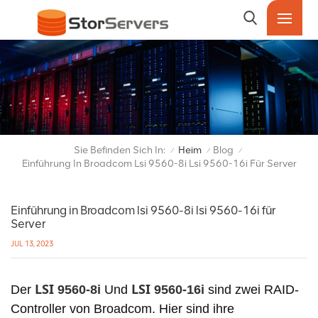
Sie Befinden Sich In:
Heim
Blog
/
/
/
Einführung In Broadcom Lsi 9560-8i Lsi 9560-16i Für Server
Einführung in Broadcom lsi 9560-8i lsi 9560-16i für
Server
JUL 13, 2023
LSI
LSI
Der
9560-8i
Und
9560-16i
sind zwei RAID-
Controller von Broadcom. Hier sind ihre