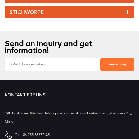
STICHWORTE
Send an inquiry and get
information!
KONTAKTIERE UNS
29D East tower Wenhua Building Shennan east road Luohu district, Shenzhen City,
China
Tel :
+86-755-83677183