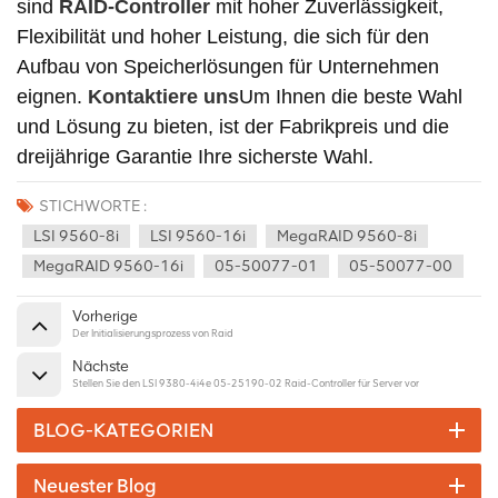
sind
RAID-Controller
mit hoher Zuverlässigkeit,
Flexibilität und hoher Leistung, die sich für den
Aufbau von Speicherlösungen für Unternehmen
eignen.
Kontaktiere uns
Um Ihnen die beste Wahl
und Lösung zu bieten, ist der Fabrikpreis und die
dreijährige Garantie Ihre sicherste Wahl.
STICHWORTE :
LSI 9560-8i
LSI 9560-16i
MegaRAID 9560-8i
MegaRAID 9560-16i
05-50077-01
05-50077-00
Vorherige
Der Initialisierungsprozess von Raid
Nächste
Stellen Sie den LSI 9380-4i4e 05-25190-02 Raid-Controller für Server vor
BLOG-KATEGORIEN
Neuester Blog