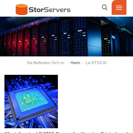
Sie Befinden Sich In:
Heim
Lsi 9750 8i
/
/