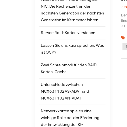
NIC: Die Rechenzentren der
JUN
nächsten Generation der nächsten
Der
Generation im Kernmotor fahren
fin
3.0
Gbi
Server-Raid-Karten verstehen
gee
RAI
Lassen Sie uns kurz sprechen: Was
wer
ist OCP?
dur
dur
und
Zwei Schreibmodi für den RAID-
ver
Karten-Cache
Fes
Ser
Unterschiede zwischen
VMw
und
MCX631102AS-ADAT und
Ver
MCX631102AN-ADAT
neu
lie
Netzwerkkarten spielen eine
Wi
wichtige Rolle bei der Förderung
der Entwicklung der KI-