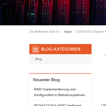
Sie Befinden Sich In:
LSI00462 Original
Heim
/
/
BLOG-KATEGORIEN
Blog
Neuester Blog
RAID-Implementierung und -
Konfiguration in Betriebssystemen
LSI
MCX653106A-HDAT Intelligent