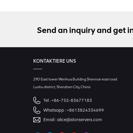
Send an inquiry and get i
KONTAKTIERE UNS
29D East tower Wenhua Building Shennan east road
Luohu district, Shenzhen City, China
Tel :
+86-755-83677183
Whatsapp :
+8613824334699
Email :
alice@storservers.com