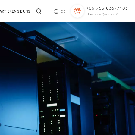
+86-755-83677183
KTIEREN SIE UNS
DE
Have any Question ?