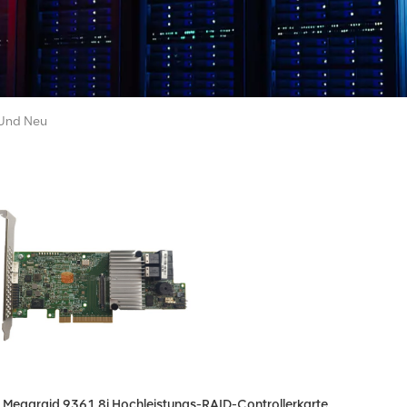
 Und Neu
 Megaraid 9361 8i Hochleistungs-RAID-Controllerkarte