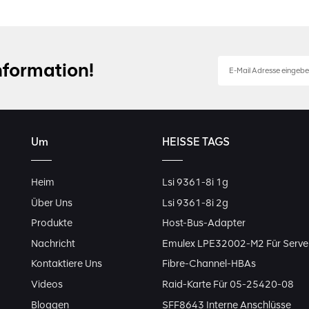
nformation!
Um
HEISSE TAGS
Heim
Lsi 9361-8i 1g
Über Uns
Lsi 9361-8i 2g
Produkte
Host-Bus-Adapter
Nachricht
Emulex LPE32002-M2 Für Serve
Kontaktiere Uns
Fibre-Channel-HBAs
Videos
Raid-Karte Für 05-25420-08
Bloggen
SFF8643 Interne Anschlüsse