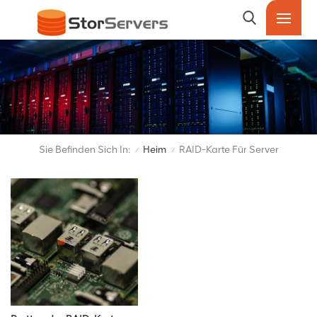
Sie Befinden Sich In:
Heim
RAID-Karte Für Server
/
/