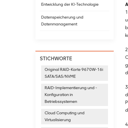
A
Entwicklung der KI-Technologie
1
Datenspeicherung und
u
Datenmanagement
b
k
2
O
STICHWORTE
g
Original RAID-Karte 9670W-16i
d
SATA/SAS/NVME
3
RAID-Implementierung und -
d
Konfiguration in
Betriebssystemen
P
d
Cloud Computing und
Virtualisierung
4