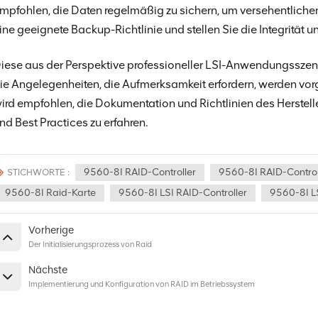
mpfohlen, die Daten regelmäßig zu sichern, um versehentlichen
ine geeignete Backup-Richtlinie und stellen Sie die Integrität u
iese aus der Perspektive professioneller LSI-Anwendungsszena
ie Angelegenheiten, die Aufmerksamkeit erfordern, werden vorg
ird empfohlen, die Dokumentation und Richtlinien des Herstelle
nd Best Practices zu erfahren.
9560-8I RAID-Controller
9560-8I RAID-Control
STICHWORTE :
9560-8I Raid-Karte
9560-8I LSI RAID-Controller
9560-8I L
Vorherige
Der Initialisierungsprozess von Raid
Nächste
Implementierung und Konfiguration von RAID im Betriebssystem