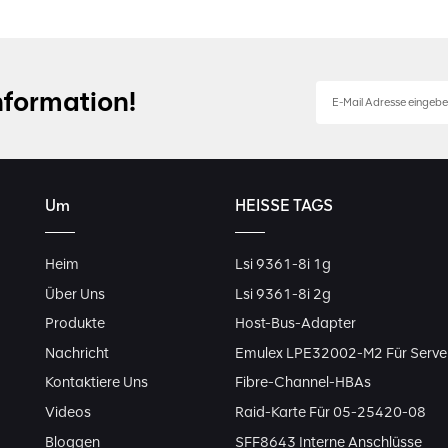
nformation!
Um
HEISSE TAGS
Heim
Lsi 9361-8i 1g
Über Uns
Lsi 9361-8i 2g
Produkte
Host-Bus-Adapter
Nachricht
Emulex LPE32002-M2 Für Serve
Kontaktiere Uns
Fibre-Channel-HBAs
Videos
Raid-Karte Für 05-25420-08
Bloggen
SFF8643 Interne Anschlüsse