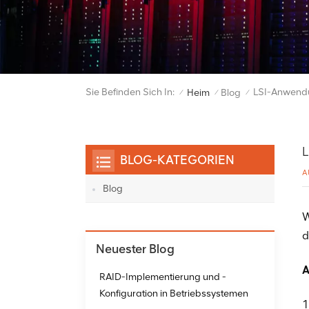
Sie Befinden Sich In:
LSI-Anwendu
Heim
Blog
/
/
/
L
BLOG-KATEGORIEN
A
Blog
W
d
Neuester Blog
A
RAID-Implementierung und -
Konfiguration in Betriebssystemen
1