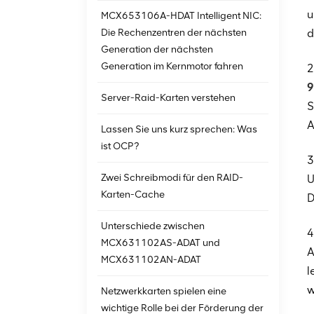
u
MCX653106A-HDAT Intelligent NIC:
Die Rechenzentren der nächsten
d
Generation der nächsten
Generation im Kernmotor fahren
2
9
Server-Raid-Karten verstehen
S
A
Lassen Sie uns kurz sprechen: Was
ist OCP?
3
Zwei Schreibmodi für den RAID-
U
Karten-Cache
D
Unterschiede zwischen
4
MCX631102AS-ADAT und
A
MCX631102AN-ADAT
l
w
Netzwerkkarten spielen eine
wichtige Rolle bei der Förderung der