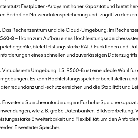
nterstützt Festplatten-Arrays mit hoher Kapazität und bietet h
en Bedarf an Massendatenspeicherung und -zugriff zu decken
. Das Rechenzentrum und die Cloud-Umgebung: Im Rechenze
560-8 – I
kann zum Aufbau eines Hochleistungsspeichersystem
peichergeräte, bietet leistungsstarke RAID-Funktionen und 
nforderungen eines schnellen und zuverlässigen Datenzugriffs
. Virtualisierte Umgebung: LSI 9560-8i ist eine ideale Wahl für 
mgebungen. Es kann Hochleistungsspeicher bereitstellen und
atenredundanz und -schutz erreichen und die Stabilität und Lei
. Erweiterte Speicheranforderungen: Für hohe Speicherkapazitä
nwendungen, wie z. B. große Datenbanken, Bildverarbeitung, 
eistungsstarke Erweiterbarkeit und Flexibilität, um den Anfor
erden Erweiterter Speicher.