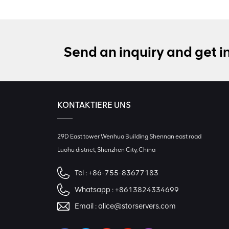
Send an inquiry and get i
KONTAKTIERE UNS
29D East tower Wenhua Building Shennan east road
Luohu district, Shenzhen City, China
Tel :
+86-755-83677183
Whatsapp :
+8613824334699
Email :
alice@storservers.com