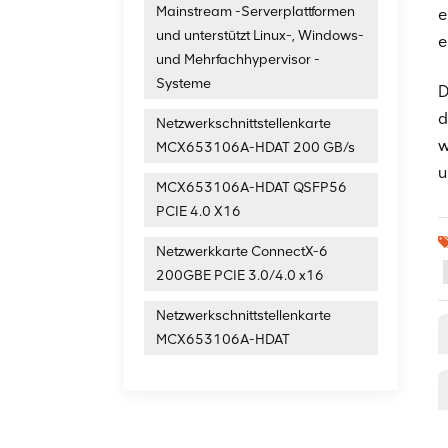
Mainstream -Serverplattformen
e
und unterstützt Linux-, Windows-
e
und Mehrfachhypervisor -
Systeme
D
d
Netzwerkschnittstellenkarte
w
MCX653106A-HDAT 200 GB/s
u
MCX653106A-HDAT QSFP56
PCIE 4.0 X16
Netzwerkkarte ConnectX-6
200GBE PCIE 3.0/4.0 x16
Netzwerkschnittstellenkarte
MCX653106A-HDAT