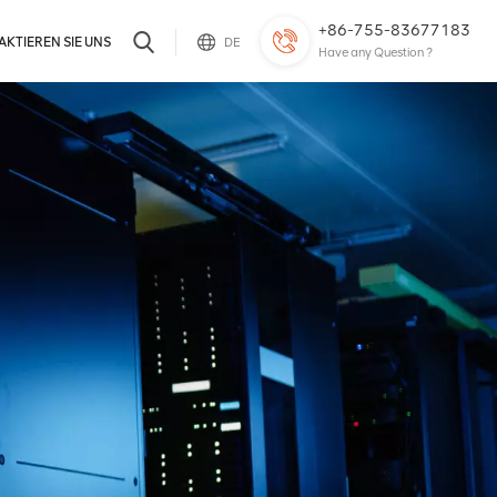
+86-755-83677183
KTIEREN SIE UNS
DE
Have any Question ?