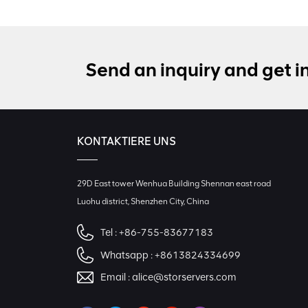
Send an inquiry and get i
KONTAKTIERE UNS
29D East tower Wenhua Building Shennan east road
Luohu district, Shenzhen City, China
Tel :
+86-755-83677183
Whatsapp :
+8613824334699
Email :
alice@storservers.com