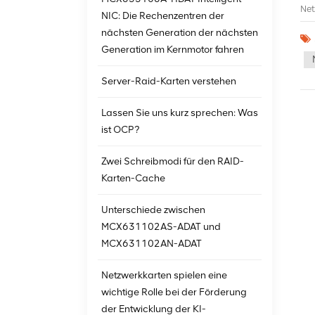
Net
NIC: Die Rechenzentren der
die
nächsten Generation der nächsten
und
Generation im Kernmotor fahren
auf
eff
Tra
Server-Raid-Karten verstehen
sic
ver
Lassen Sie uns kurz sprechen: Was
mus
ist OCP?
ein
Erg
ver
Zwei Schreibmodi für den RAID-
Hom
Karten-Cache
Spe
Rec
Unterschiede zwischen
nut
Sch
MCX631102AS-ADAT und
Rec
MCX631102AN-ADAT
bes
nor
Netzwerkkarten spielen eine
Dat
bes
wichtige Rolle bei der Förderung
und
der Entwicklung der KI-