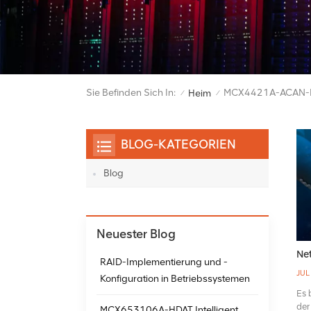
Sie Befinden Sich In:
MCX4421A-ACAN-K
Heim
/
/
BLOG-KATEGORIEN
Blog
Neuester Blog
Net
RAID-Implementierung und -
JUL
Konfiguration in Betriebssystemen
Es 
der
MCX653106A-HDAT Intelligent