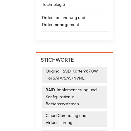
Har
Technologie
Net
för
MCX
Datenspeicherung und
kön
Datenmanagement
ali
STICHWORTE
Original RAID-Karte 9670W-
16i SATA/SAS/NVME
RAID-Implementierung und -
Konfiguration in
Betriebssystemen
Cloud Computing und
Virtualisierung