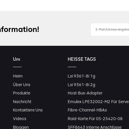
nformation!
Um
HEISSE TAGS
Heim
Lsi 9361-8i 1g
Über Uns
Lsi 9361-8i 2g
Produkte
Host-Bus-Adapter
Nachricht
Emulex LPE32002-M2 Für Serve
Kontaktiere Uns
Fibre-Channel-HBAs
Videos
Raid-Karte Für 05-25420-08
Bloggen
SFF8643 Interne Anschlüsse