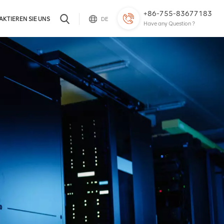
+86-755-83677183
KTIEREN SIE UNS
DE
Have any Question ?