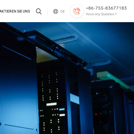
+86-755-83677183
KTIEREN SIE UNS
DE
Have any Question ?