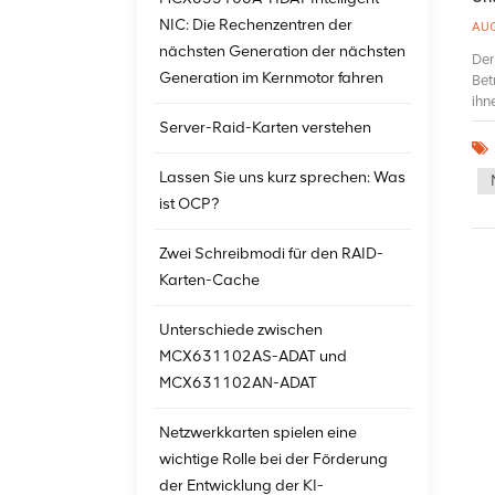
NIC: Die Rechenzentren der
AUG
nächsten Generation der nächsten
Der
Generation im Kernmotor fahren
Bet
ihn
Bet
Server-Raid-Karten verstehen
unt
spe
Lassen Sie uns kurz sprechen: Was
Con
ist OCP?
Con
Con
kon
Zwei Schreibmodi für den RAID-
mod
Karten-Cache
zu 
Con
Unterschiede zwischen
bie
kom
MCX631102AS-ADAT und
ACA
MCX631102AN-ADAT
Aft
htt
Netzwerkkarten spielen eine
wichtige Rolle bei der Förderung
der Entwicklung der KI-