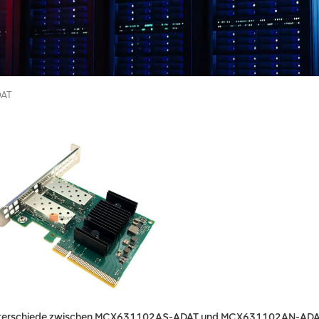
AT
terschiede zwischen MCX631102AS-ADAT und MCX631102AN-AD