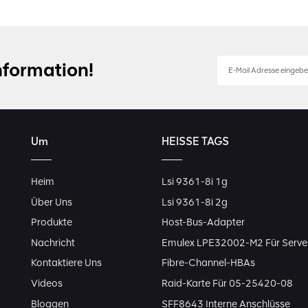
nformation!
Um
HEISSE TAGS
Heim
Lsi 9361-8i 1g
Über Uns
Lsi 9361-8i 2g
Produkte
Host-Bus-Adapter
Nachricht
Emulex LPE32002-M2 Für Serve
Kontaktiere Uns
Fibre-Channel-HBAs
Videos
Raid-Karte Für 05-25420-08
Bloggen
SFF8643 Interne Anschlüsse