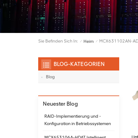
Sie Befinden Sich In:
MCX631102AN-AD
Heim
/
/
BLOG-KATEGORIEN
Blog
Neuester Blog
RAID-Implementierung und -
Konfiguration in Betriebssystemen
Un
MCX653106A-HDAT Intelligent