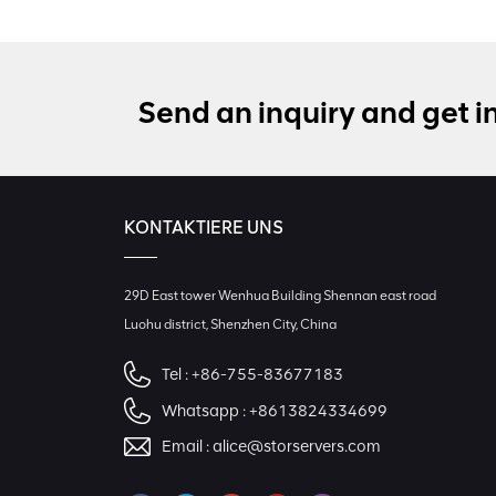
Send an inquiry and get i
KONTAKTIERE UNS
29D East tower Wenhua Building Shennan east road
Luohu district, Shenzhen City, China
Tel :
+86-755-83677183
Whatsapp :
+8613824334699
Email :
alice@storservers.com