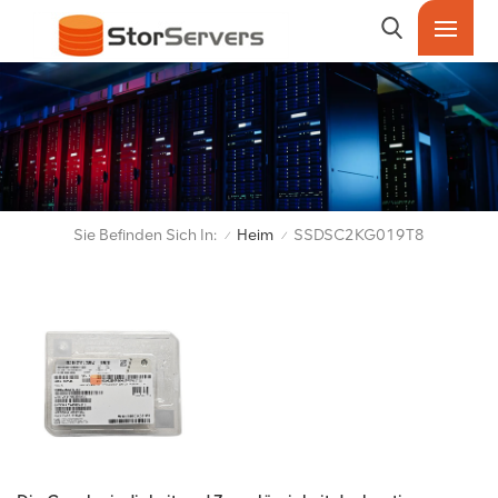
Sie Befinden Sich In:
Heim
SSDSC2KG019T8
/
/