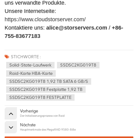
uns verwandte Produkte.
Unsere Internetseite:
https://www.cloudstorserver.com/
Kontaktiere uns:
alice@storservers.com
/
+86-
755-83677183
STICHWORTE :
Solid-State-Laufwerk
SSDSC2KG019T8
Raid-Karte HBA-Karte
SSDSC2KG019T8 1,92 TB SATA 6 GB/s
SSDSC2KG019T8 Festplatte 1,92 TB
SSDSC2KG019T8 FESTPLATTE
Vorherige
Der Initialisierungsprozess von Raid
Nächste
Hauptmerkmale des MegaRAID 9580-8i8e