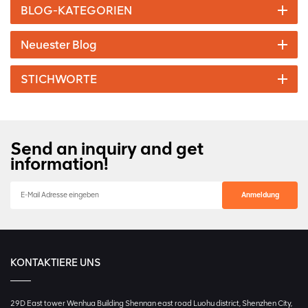
BLOG-KATEGORIEN
Neuester Blog
STICHWORTE
Send an inquiry and get
information!
KONTAKTIERE UNS
29D East tower Wenhua Building Shennan east road Luohu district, Shenzhen City,