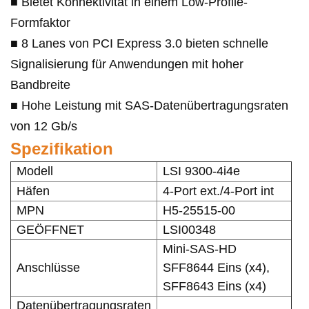
■ Bietet Konnektivität in einem Low-Profile-
Formfaktor
■ 8 Lanes von PCI Express 3.0 bieten schnelle
Signalisierung für Anwendungen mit hoher
Bandbreite
■ Hohe Leistung mit SAS-Datenübertragungsraten
von 12 Gb/s
Spezifikation
Modell
LSI 9300-4i4e
Häfen
4-Port ext./4-Port int
MPN
H5-25515-00
GEÖFFNET
LSI00348
Mini-SAS-HD
Anschlüsse
SFF8644 Eins (x4),
SFF8643 Eins (x4)
Datenübertragungsraten