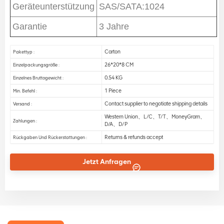
Geräteunterstützung
SAS/SATA:1024
Garantie
3 Jahre
Carton
Pakettyp :
26*20*8 CM
Einzelpackungsgröße :
0.54 KG
Einzelnes Bruttogewicht :
1 Piece
Min. Befehl :
Contact supplier to negotiate shipping details
Versand :
Western Union、L/C、T/T、MoneyGram、
Zahlungen :
D/A、D/P
Returns & refunds accept
Rückgaben Und Rückerstattungen :
Jetzt Anfragen