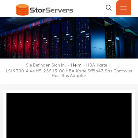
Sie Befinden Sich In:
Heim
HBA-Karte
/
/
/
LSI 9300-4i4e H5-25515-00 HBA-Karte Sff8643 Sas Controller
Host Bus Adapter