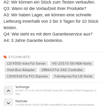
A2: Wir können ein Stück zum Testen verkaufen. 
Q3: Wann ist die Vorlaufzeit Ihrer Produkte?
A3: Wir haben Lager, wir können eine schnelle 
Lieferung innerhalb von 2 bis 3 Tagen für 10 Stück 
leisten.
Q4: Wie sieht es mit dem Garantieservice aus? 
A4: 3 Jahre Garantie kostenlos.
STICHWORTE :
LSI 9300-4i4e Für Server
H5-25515-00 HBA-Karte
Host-Bus-Adapter
Sff8643 Für SAS-Controller
LSI00348 Für PCI-Express
Fabrikpreis Für LSI-Karte
Vorherige
LSI 9361-8i 1G 05-25420-08 RAID-Karte SAS-Controller SFF8643 Megaraid 12
GB/s
Nächste
LSI 9300-8e H5-25460-00 HBA-Karte sff8644 sas Controller Host Bus Adapter