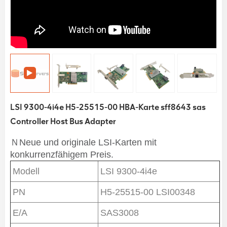
LSI 9300-4i4e H5-25515-00 HBA-Karte sff8643 sas
Controller Host Bus Adapter
ＮNeue und originale LSI-Karten mit
konkurrenzfähigem Preis.
Modell
LSI 9300-4i4e
PN
H5-25515-00 LSI00348
E/A
SAS3008