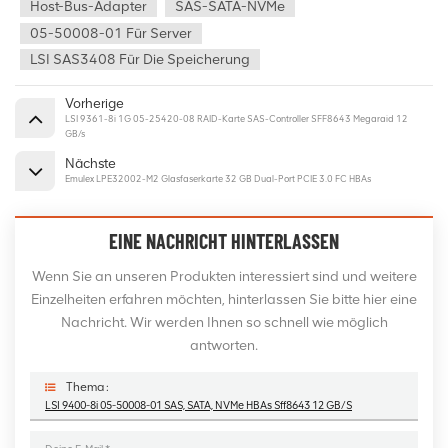
Host-Bus-Adapter
SAS-SATA-NVMe
05-50008-01 Für Server
LSI SAS3408 Für Die Speicherung
Vorherige
LSI 9361-8i 1G 05-25420-08 RAID-Karte SAS-Controller SFF8643 Megaraid 12
GB/s
Nächste
Emulex LPE32002-M2 Glasfaserkarte 32 GB Dual-Port PCIE 3.0 FC HBAs
EINE NACHRICHT HINTERLASSEN
Wenn Sie an unseren Produkten interessiert sind und weitere
Einzelheiten erfahren möchten, hinterlassen Sie bitte hier eine
Nachricht. Wir werden Ihnen so schnell wie möglich
antworten.
Thema :
LSI 9400-8i 05-50008-01 SAS, SATA, NVMe HBAs Sff8643 12 GB/s