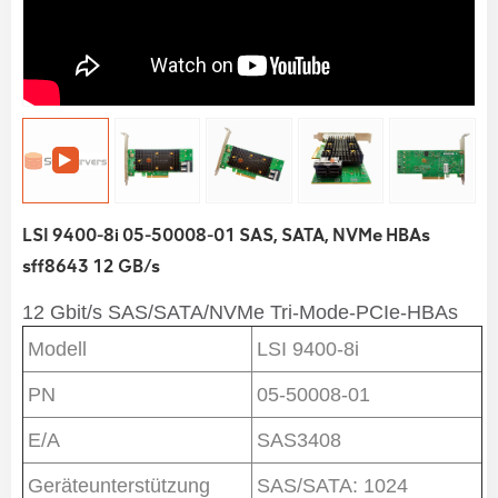
LSI 9400-8i 05-50008-01 SAS, SATA, NVMe HBAs
sff8643 12 GB/s
12 Gbit/s SAS/SATA/NVMe
Tri-Mode-PCIe-HBAs
Modell
LSI 9400-8i
PN
05-50008-01
E/A
SAS3408
Geräteunterstützung
SAS/SATA: 1024