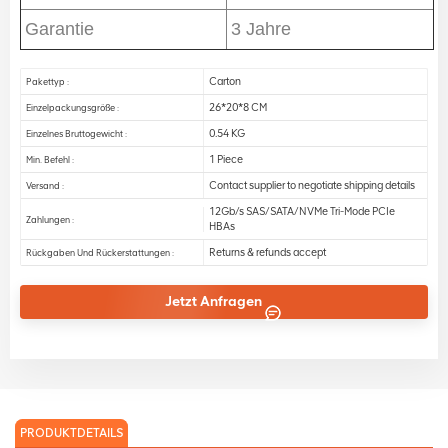
Garantie
3 Jahre
Carton
Pakettyp :
26*20*8 CM
Einzelpackungsgröße :
0.54 KG
Einzelnes Bruttogewicht :
1 Piece
Min. Befehl :
Contact supplier to negotiate shipping details
Versand :
12Gb/s SAS/SATA/NVMe Tri-Mode PCIe
Zahlungen :
HBAs
Returns & refunds accept
Rückgaben Und Rückerstattungen :
Jetzt Anfragen
PRODUKTDETAILS