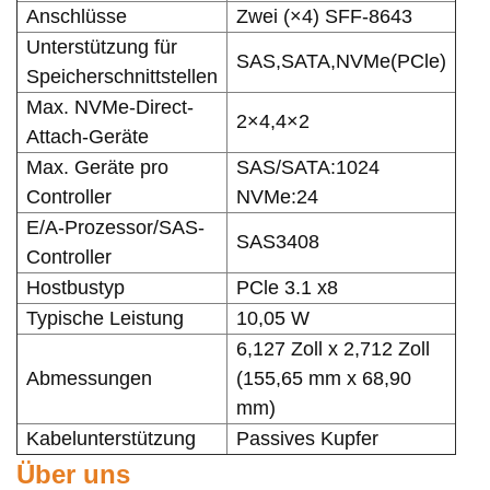
Anschlüsse
Zwei (×4) SFF-8643
Unterstützung für
SAS,SATA,NVMe(PCle)
Speicherschnittstellen
Max. NVMe-Direct-
2×4,4×2
Attach-Geräte
Max. Geräte pro
SAS/SATA:1024
Controller
NVMe:24
E/A-Prozessor/SAS-
SAS3408
Controller
Hostbustyp
PCle 3.1 x8
Typische Leistung
10,05 W
6,127 Zoll x 2,712 Zoll
Abmessungen
(155,65 mm x 68,90
mm)
Kabelunterstützung
Passives Kupfer
Über uns