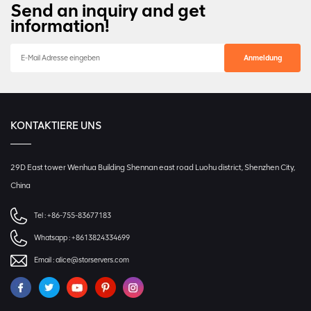
Send an inquiry and get
information!
KONTAKTIERE UNS
29D East tower Wenhua Building Shennan east road Luohu district, Shenzhen City,
China
Tel :
+86-755-83677183
Whatsapp :
+8613824334699
Email :
alice@storservers.com