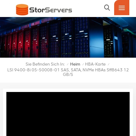
Sie Befinden Sich In:
Heim
HBA-Karte
/
/
/
LSI 9400-8i 05-50008-01 SAS, SATA, NVMe HBAs Sff8643 12
GB/s