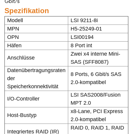
Gbit/s
Spezifikation
Modell
LSI 9211-8i
MPN
H5-25249-01
OPN
LSI00194
Häfen
8 Port int
Zwei x4 interne Mini-
Anschlüsse
SAS (SFF8087)
Datenübertragungsraten
8 Ports, 6 Gbit/s SAS
der
2.0-kompatibel
Speicherkonnektivität
LSI SAS2008/Fusion
I/O-Controller
MPT 2.0
x8-Lane, PCI Express
Host-Bustyp
2.0-kompatibel
RAID 0, RAID 1, RAID
Integriertes RAID (IR)