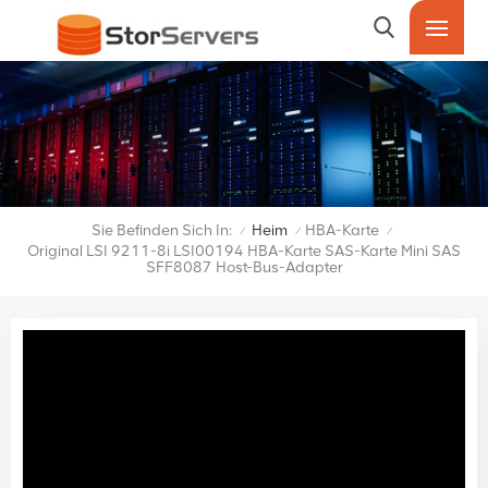
Sie Befinden Sich In:
Heim
HBA-Karte
/
/
/
Original LSI 9211-8i LSI00194 HBA-Karte SAS-Karte Mini SAS
SFF8087 Host-Bus-Adapter