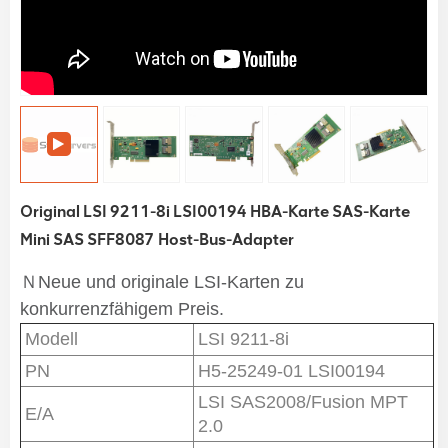
Original LSI 9211-8i LSI00194 HBA-Karte SAS-Karte
Mini SAS SFF8087 Host-Bus-Adapter
ＮNeue und originale LSI-Karten zu
konkurrenzfähigem Preis.
Modell
LSI 9211-8i
PN
H5-25249-01 LSI00194
LSI SAS2008/Fusion MPT
E/A
2.0