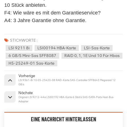
10 Stück anbieten.
F4: Wie wäre es mit dem Garantieservice? 
A4: 3 Jahre Garantie ohne Garantie.
STICHWORTE :
LSI 9211 8i
LSI00194 HBA-Karte
LSI-Sas-Karte
6 GB/s Mini-Sas SFF8087
RAID 0, 1, 1E Und 10 Für Hbas
H5-25249-01 Sas-Karte
Vorherige
LSI 9361-8i 1G 05-25420-08 RAID-Karte SAS-Controller SFF8643 Megaraid 12
GB/s
Nächste
Original LSI 9212-4i4e LSI00192 HBA-Karte 6 Gbit/s SAS+SATA-Ports Host-Bus-
Adapter
EINE NACHRICHT HINTERLASSEN