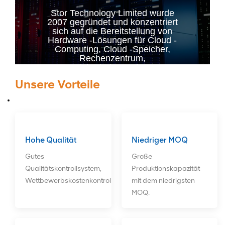
Stor Technology Limited wurde
2007 gegründet und konzentriert
sich auf die Bereitstellung von
Hardware -Lösungen für Cloud -
Computing, Cloud -Speicher,
Rechenzentrum,
Sicherheitsmonitor,
benutzerdefinierte Server und
Unsere Vorteile
andere Felder. Unsere
Hauptprodukte sind RAID -Karte,
HBA -Karte, Glasfaserkarte,
Netzwerkkarte, Festplatten, CPU.
Wir können den Kunden langfristig
gute After-After-Service-Service
bieten. ODM -Bestellungen
Hohe Qualität
Niedriger MOQ
Willkommen!
Gutes
Große
Qualitätskontrollsystem,
Produktionskapazität
Wettbewerbskostenkontrollsystem.
mit dem niedrigsten
MOQ.