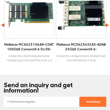
T
Mellanox MCX623106AN-CDAT
Mellanox MCX623432AS-ADAB
100GbE ConnectX-6 Dx EN-
25GbE ConnectX-6-
Adapterkarte
Adapterkarte
E
ConnectX-6 Dx EN Adapterkarte
ConnectX-6 Adapterkarte 25GbE Dual-
100GbE Dual-Port QSFP56 PCIe 4.0
Port SFP28 PCIe 4.0 x8
x16 ModellMCX623106AN-
ModellMCX623432AS-
windigkeit100
CDATLebenszyklusAktivMaximalgeschwindigkeit100
ADABLebenszyklusAktivMaximalgeschwind
GbESteckertypQSFP56Garantie3
GbESteckertypSFP28Garantie3 Jahre
Jahre
Send an inquiry and get
information!