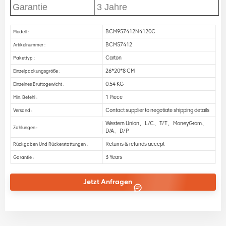
Garantie
3 Jahre
BCM957412N4120C
Modell :
BCM57412
Artikelnummer :
Carton
Pakettyp :
26*20*8 CM
Einzelpackungsgröße :
0.54 KG
Einzelnes Bruttogewicht :
1 Piece
Min. Befehl :
Contact supplier to negotiate shipping details
Versand :
Western Union、L/C、T/T、MoneyGram、
Zahlungen :
D/A、D/P
Returns & refunds accept
Rückgaben Und Rückerstattungen :
3 Years
Garantie :
Jetzt Anfragen