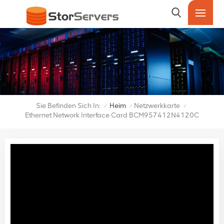
Sie Befinden Sich In:
Heim
Netzwerkkarte
/
/
/
Ethernet Network Interface Card BCM957412N4120C