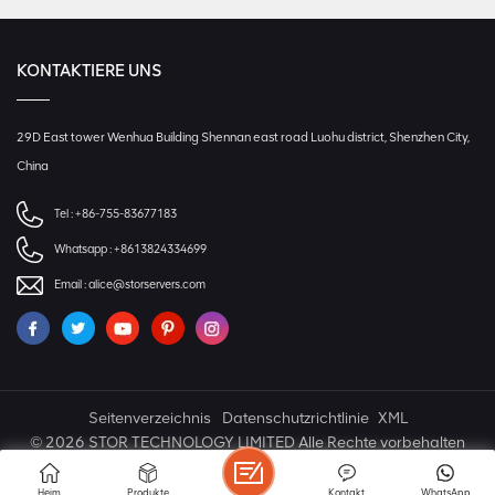
KONTAKTIERE UNS
29D East tower Wenhua Building Shennan east road Luohu district, Shenzhen City,
China
Tel :
+86-755-83677183
Whatsapp :
+8613824334699
Email :
alice@storservers.com
Seitenverzeichnis
Datenschutzrichtlinie
XML
© 2026 STOR TECHNOLOGY LIMITED Alle Rechte vorbehalten
IPv6 NETZWERK UNTERSTÜTZT
Heim
Produkte
Kontakt
WhatsApp