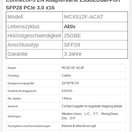
ConnectX-5 EN
Adapterkarte 25GbE
Dual-Port
SFP28 PCIe 3.0 x16
Modell
MCX512F-ACAT
Lebenszyklus
Aktiv
Höchstgeschwindigkeit
25GBE
Anschlusstyp
SFP28
Garantie
3 Jahre
MCX512F-ACAT
Modell :
Carton
Pakettyp :
26*20*8 CM
Einzelpackungsgröße :
0.54 KG
Einzelnes Bruttogewicht :
1 Piece
Min. Befehl :
Contact supplier to negotiate shipping details
Versand :
Western Union、L/C、T/T、MoneyGram、
Zahlungen :
D/A、D/P
Returns & refunds accept
Rückgaben Und Rückerstattungen :