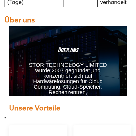
(Tage)
verhandelt
Über uns
ÜBER UNS
STOR TECHNOLOGY LIMITED
wurde 2007 gegründet und
konzentriert sich auf
Hardwarelösungen für Cloud
Computing, Cloud-Speicher,
Rechenzentren,
Sicherheitsüberwachung,
kundenspezifische Server und
Unsere Vorteile
weitere Bereiche. Zu unseren
Hauptprodukten gehören RAID-
Karten, HBA-Karten,
Glasfaserkarten, Netzwerkkarten,
Festplatten und CPUs. Wir bieten
unseren Kunden einen langfristigen