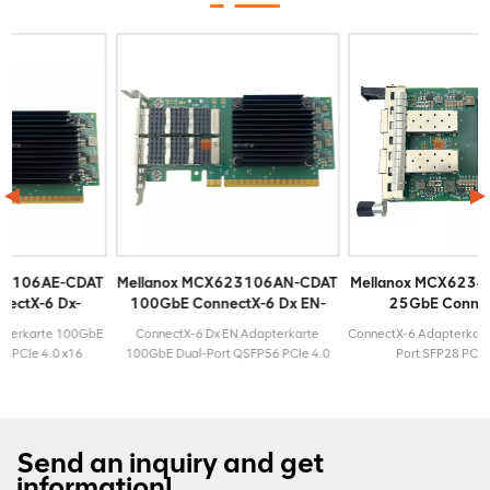
T
Mellanox MCX623106AN-CDAT
Mellanox MCX623432AS-ADAB
100GbE ConnectX-6 Dx EN-
25GbE ConnectX-6-
Adapterkarte
Adapterkarte
E
ConnectX-6 Dx EN Adapterkarte
ConnectX-6 Adapterkarte 25GbE Dual-
100GbE Dual-Port QSFP56 PCIe 4.0
Port SFP28 PCIe 4.0 x8
x16 ModellMCX623106AN-
ModellMCX623432AS-
windigkeit100
CDATLebenszyklusAktivMaximalgeschwindigkeit100
ADABLebenszyklusAktivMaximalgeschwind
GbESteckertypQSFP56Garantie3
GbESteckertypSFP28Garantie3 Jahre
Jahre
Send an inquiry and get
information!