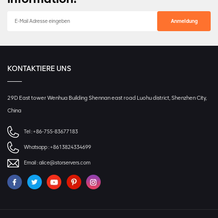
KONTAKTIERE UNS
29D East tower Wenhua Building Shennan east road Luohu district, Shenzhen City,
China
Tel :
+86-755-83677183
Whatsapp :
+8613824334699
Email :
alice@storservers.com