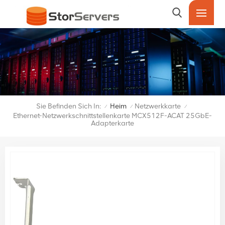
Sie Befinden Sich In:
Heim
Netzwerkkarte
/
/
/
Ethernet-Netzwerkschnittstellenkarte MCX512F-ACAT 25GbE-
Adapterkarte