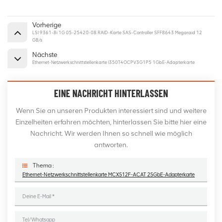
Vorherige
LSI 9361-8i 1G 05-25420-08 RAID-Karte SAS-Controller SFF8643 Megaraid 12
GB/s
Nächste
Ethernet-Netzwerkschnittstellenkarte I350T4OCPV3G1P5 1GbE-Adapterkarte
EINE NACHRICHT HINTERLASSEN
Wenn Sie an unseren Produkten interessiert sind und weitere
Einzelheiten erfahren möchten, hinterlassen Sie bitte hier eine
Nachricht. Wir werden Ihnen so schnell wie möglich
antworten.
Thema :
Ethernet-Netzwerkschnittstellenkarte MCX512F-ACAT 25GbE-Adapterkarte