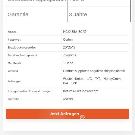
Garantie
3 Jahre
MCX455A-ECAT
Modell :
Carton
Pakettyp :
20*26*5
Einzelpackungsgröße :
75 grams
Einzelnes Bruttogewicht :
1 Piece
Min. Befehl :
Contact supplier to negotiate shipping details
Versand :
Western Union、L/C、T/T、MoneyGram、
Zahlungen :
D/A、D/P
Returns & refunds accept
Rückgaben Und Rückerstattungen :
3 years
Garantie :
Jetzt Anfragen