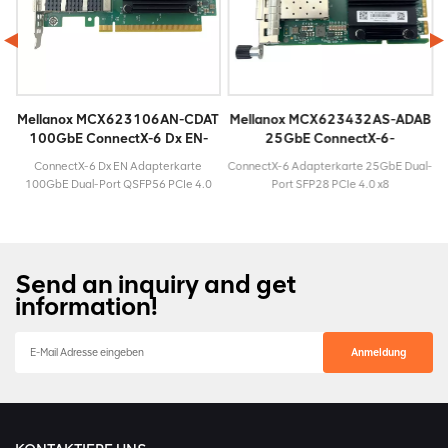
T
Mellanox MCX623106AN-CDAT
Mellanox MCX623432AS-ADAB
100GbE ConnectX-6 Dx EN-
25GbE ConnectX-6-
Adapterkarte
Adapterkarte
E
ConnectX-6 Dx EN Adapterkarte
ConnectX-6 Adapterkarte 25GbE Dual-
100GbE Dual-Port QSFP56 PCIe 4.0
Port SFP28 PCIe 4.0 x8
x16 ModellMCX623106AN-
ModellMCX623432AS-
windigkeit100
CDATLebenszyklusAktivMaximalgeschwindigkeit100
ADABLebenszyklusAktivMaximalgeschwind
GbESteckertypQSFP56Garantie3
GbESteckertypSFP28Garantie3 Jahre
Jahre
Send an inquiry and get
information!