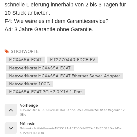
schnelle Lieferung innerhalb von 2 bis 3 Tagen für 
10 Stück anbieten.
F4: Wie wäre es mit dem Garantieservice? 
A4: 3 Jahre Garantie ohne Garantie.
STICHWORTE :
MCX455A-ECAT
MT27704A0-FDCF-EV
Netzwerkkarte MCX455A-ECAT
Netzwerkkarte MCX455A-ECAT Ethernet-Server-Adapter
Netzwerkkarte 100G
MCX455A-ECAT PCIe 3.0 X16 1-Port
Vorherige
LSI 9361-8i 1G 05-25420-08 RAID-Karte SAS-Controller SFF8643 Megaraid 12
GB/s
Nächste
Netzwerkschnittstellenkarte MCX512A-ACAT CONNECTX-5 EN 25GBE Dual-Port
SFP28 PCIE3.0 X8