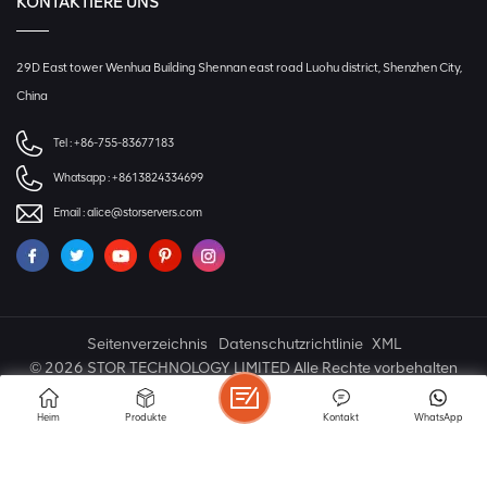
KONTAKTIERE UNS
29D East tower Wenhua Building Shennan east road Luohu district, Shenzhen City,
China
Tel :
+86-755-83677183
Whatsapp :
+8613824334699
Email :
alice@storservers.com
Seitenverzeichnis
Datenschutzrichtlinie
XML
© 2026 STOR TECHNOLOGY LIMITED Alle Rechte vorbehalten
IPv6 NETZWERK UNTERSTÜTZT
Heim
Produkte
Kontakt
WhatsApp