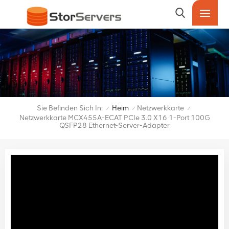
Sie Befinden Sich In:
Heim
Netzwerkkarte
/
/
/
Netzwerkkarte MCX455A-ECAT PCIe 3.0 X16 1-Port 100G
QSFP28 Ethernet-Server-Adapter