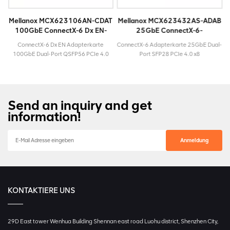
T
Mellanox MCX623106AN-CDAT
Mellanox MCX623432AS-ADAB
100GbE ConnectX-6 Dx EN-
25GbE ConnectX-6-
Adapterkarte
Adapterkarte
E
ConnectX-6 Dx EN Adapterkarte
ConnectX-6 Adapterkarte 25GbE Dual-
100GbE Dual-Port QSFP56 PCIe 4.0
Port SFP28 PCIe 4.0 x8
x16 ModellMCX623106AN-
ModellMCX623432AS-
windigkeit100
CDATLebenszyklusAktivMaximalgeschwindigkeit100
ADABLebenszyklusAktivMaximalgeschwind
GbESteckertypQSFP56Garantie3
GbESteckertypSFP28Garantie3 Jahre
Jahre
Send an inquiry and get
information!
KONTAKTIERE UNS
29D East tower Wenhua Building Shennan east road Luohu district, Shenzhen City,