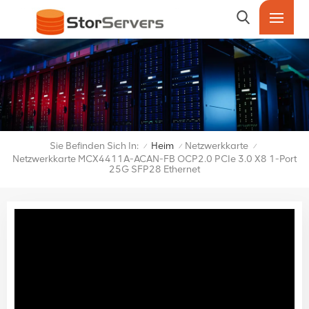
Sie Befinden Sich In:
Heim
Netzwerkkarte
/
/
/
Netzwerkkarte MCX4411A-ACAN-FB OCP2.0 PCIe 3.0 X8 1-Port
25G SFP28 Ethernet