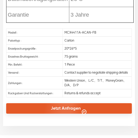
Garantie
3 Jahre
MCX4411A-ACAN-FB
Modell :
Carton
Pakettyp :
20*26*5
Einzelpackungsgröße :
75 grams
Einzelnes Bruttogewicht :
1 Piece
Min. Befehl :
Contact supplier to negotiate shipping details
Versand :
Western Union、L/C、T/T、MoneyGram、
Zahlungen :
D/A、D/P
Returns & refunds accept
Rückgaben Und Rückerstattungen :
Jetzt Anfragen