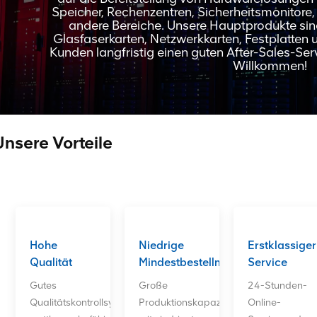
Speicher, Rechenzentren, Sicherheitsmonitore,
andere Bereiche. Unsere Hauptprodukte sin
Glasfaserkarten, Netzwerkkarten, Festplatten
Kunden langfristig einen guten After-Sales-Se
Willkommen!
Unsere Vorteile
Hohe
Niedrige
Erstklassiger
Qualität
Mindestbestellmenge
Service
Gutes
Große
24-Stunden-
Qualitätskontrollsystem,
Produktionskapazität
Online-