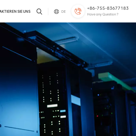
+86-755-83677183
KTIEREN SIE UNS
DE
Have any Question ?