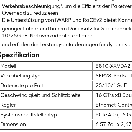
Verkehrsbeschleunigung¹, um die Effizienz der Paketv
Overhead zu reduzieren
Die Unterstützung von iWARP und RoCEv2 bietet Konnek
geringer Latenz und hohem Durchsatz für Speicherziele
10/25GbE-Netzwerkadapter optimiert
und erfüllen die Leistungsanforderungen für dynamisch
Spezifikation
Modell
E810-XXVDA2
Verkabelungstyp
SFP28-Ports –
Datenrate pro Port
25/10/1GbE
Geschwindigkeit und Schlitzbreite
16 GT/s x8 Spu
Regler
Ethernet-Contr
Systemschnittstellentyp
PCIe 4.0 (16 G
Dimension
6,57 Zoll x 2,