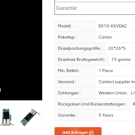
Garantie
Modell :
E810-XXVDA2
Pakettyp :
Carton
Einzelpackungsgröße :
20*26*5
Einzelnes Bruttogewicht :
75 grams
Min. Befehl :
1 Piece
Versand :
Contact supplier to
Zahlungen :
Western Union、
Rückgaben Und Rückerstattungen :
R
Garantie :
3 Years
Jetzt Anfragen