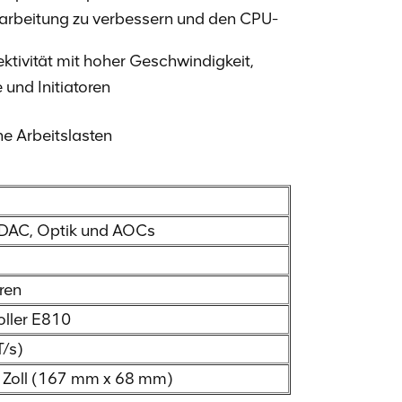
erarbeitung zu verbessern und den CPU-
tivität mit hoher Geschwindigkeit,
 und Initiatoren
e Arbeitslasten
 DAC, Optik und AOCs
ren
oller E810
T/s)
67 Zoll (167 mm x 68 mm)