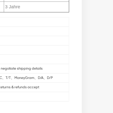
3 Jahre
 negotiate shipping details
L/C、T/T、MoneyGram、D/A、D/P
eturns & refunds accept