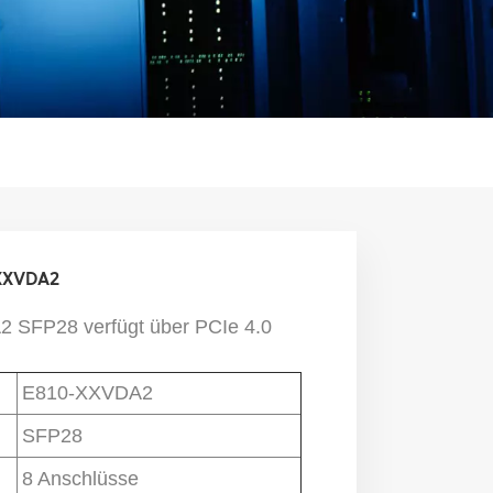
-XXVDA2
 SFP28 verfügt über PCIe 4.0
E810-XXVDA2
SFP28
8 Anschlüsse