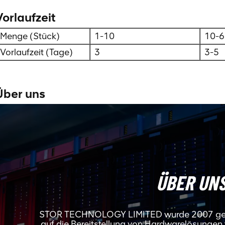
Vorlaufzeit
Menge (Stück)
1-10
10-6
Vorlaufzeit (Tage)
3
3-5
Über uns
ÜBER UN
STOR TECHNOLOGY LIMITED wurde 2007 gegrü
auf die Bereitstellung von Hardwarelösungen