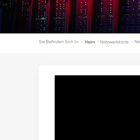
Sie Befinden Sich In:
Ne
Heim
Netzwerkkarte
/
/
/