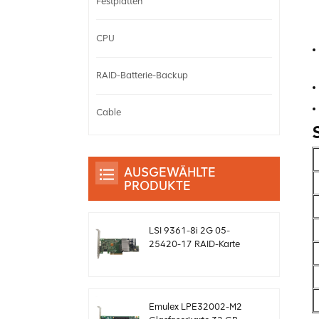
Festplatten
CPU
RAID-Batterie-Backup
Cable
AUSGEWÄHLTE
PRODUKTE
LSI 9361-8i 2G 05-
25420-17 RAID-Karte
SAS-Controller Megaraid
sff8643 12 GB/s
Emulex LPE32002-M2