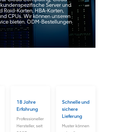
 kundenspezifische Server und
d Raid-Karten, HBA-Karten,
 und CPUs. Wir können unseren
rvice bieten. ODM-Bestellungen
18 Jahre
Schnelle und
Erfahrung
sichere
Lieferung
Professioneller
Hersteller, seit
Muster können