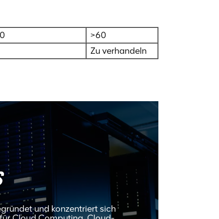
0
>60
Zu verhandeln
S
ndet und konzentriert sich
 für Cloud Computing, Cloud-