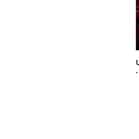
NVMe HBA Karte sff8654
LSI 9405W-16i HBA-
Karte 05-50047-00 12
Gb/s SAS SATA NVMe
Tri-Mode HBAs
Netzwerkkarte X520-SR2
PCIe 2.0 x8 2-Port 5.0
GT/s 10G Ethernet