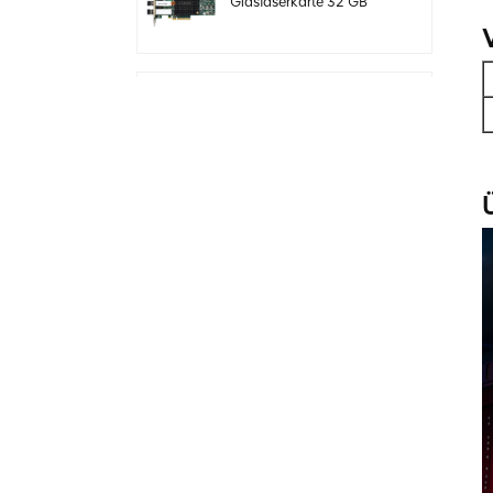
Glasfaserkarte 32 GB
Dual-Port PCIE 3.0 FC
HBAs
Original LSI 9361-24i
05-50022-00 SAS+SATA
RAID-Controller sff8643
Megaraid
Original LSI 9460-8i 05-
50011-02 megaraid
SAS, SATA, NVMe PCIe
RAID Controller Karte
12gb/s
ThinkSystem 940-32i
Interne SFF8654
4Y37A09733 SAS-
Controllerkarte
MegaRaid
Original LSI 9500-8i 05-
50134-01 SAS, SATA,