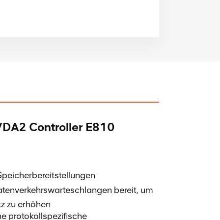
VDA2
Controller E810
peicherbereitstellungen
atenverkehrswarteschlangen bereit, um
z zu erhöhen
e protokollspezifische