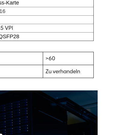
ss-Karte
x16
5 VPI
 QSFP28
>60
Zu verhandeln