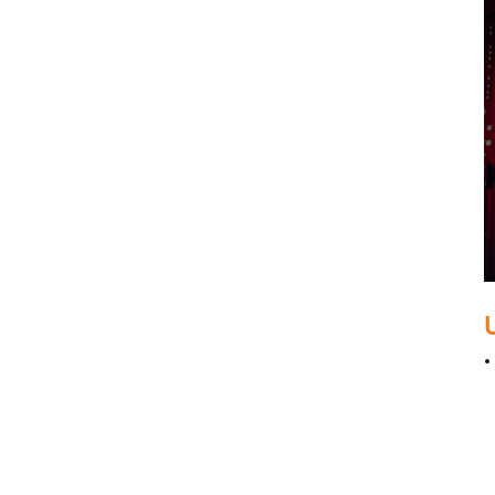
Original LSI 9500-8i 05-
50134-01 SAS, SATA,
NVMe HBA Karte sff8654
LSI 9405W-16i HBA-
Karte 05-50047-00 12
Gb/s SAS SATA NVMe
Tri-Mode HBAs
Netzwerkkarte X520-SR2
PCIe 2.0 x8 2-Port 5.0
GT/s 10G Ethernet