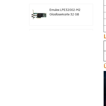
Emulex LPE32002-M2
Glasfaserkarte 32 GB
Dual-Port PCIE 3.0 FC
HBAs
Original LSI 9361-24i
05-50022-00 SAS+SATA
RAID-Controller sff8643
Megaraid
Original LSI 9460-8i 05-
50011-02 megaraid
SAS, SATA, NVMe PCIe
RAID Controller Karte
12gb/s
ThinkSystem 940-32i
Interne SFF8654
4Y37A09733 SAS-
Controllerkarte
MegaRaid