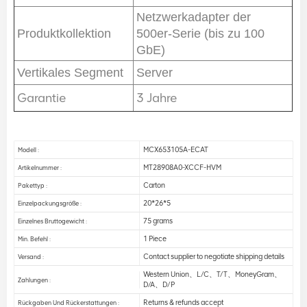
Netzwerkadapter der
Produktkollektion
500er-Serie (bis zu 100
GbE)
Vertikales Segment
Server
Garantie
3 Jahre
MCX653105A-ECAT
Modell :
MT28908A0-XCCF-HVM
Artikelnummer :
Carton
Pakettyp :
20*26*5
Einzelpackungsgröße :
75 grams
Einzelnes Bruttogewicht :
1 Piece
Min. Befehl :
Contact supplier to negotiate shipping details
Versand :
Western Union、L/C、T/T、MoneyGram、
Zahlungen :
D/A、D/P
Returns & refunds accept
Rückgaben Und Rückerstattungen :