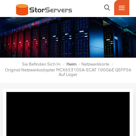
Sie Befinden Sich In:
Heim
Netzwerkkarte
/
/
/
Original Netzwerkadapter MCX653105A-ECAT 100GbE QSFP56
Auf Lager