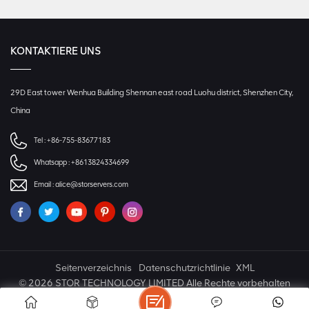
KONTAKTIERE UNS
29D East tower Wenhua Building Shennan east road Luohu district, Shenzhen City,
China
Tel :
+86-755-83677183
Whatsapp :
+8613824334699
Email :
alice@storservers.com
Seitenverzeichnis
Datenschutzrichtlinie
XML
© 2026 STOR TECHNOLOGY LIMITED Alle Rechte vorbehalten
IPv6 NETZWERK UNTERSTÜTZT