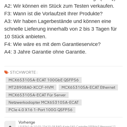
A2: Wir können ein Stück zum Testen verkaufen. 
F3: Wann ist die Vorlaufzeit Ihrer Produkte?
A3: Wir haben Lagerbestände und können eine 
schnelle Lieferung innerhalb von 2 bis 3 Tagen für 
10 Stück anbieten.
F4: Wie wäre es mit dem Garantieservice? 
A4: 3 Jahre Garantie ohne Garantie.
STICHWORTE :
MCX653105A-ECAT 100GbE QSFP56
MT28908A0-XCCF-HVM
MCX653105A-ECAT Ethernet
MCX653105A-ECAT Für Server
Netzwerkadapter MCX653105A-ECAT
PCIe 4.0 X16 1-Port 100G QSFP56
Vorherige
LSI 9361-8i 1G 05-25420-08 RAID-Karte SAS-Controller SFF8643 Megaraid 12