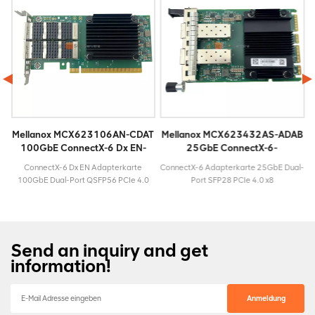
T
Mellanox MCX623106AN-CDAT
Mellanox MCX623432AS-ADAB
100GbE ConnectX-6 Dx EN-
25GbE ConnectX-6-
Adapterkarte
Adapterkarte
E
ConnectX-6 Dx EN Adapterkarte
ConnectX-6 Adapterkarte 25GbE Dual-
100GbE Dual-Port QSFP56 PCIe 4.0
Port SFP28 PCIe 4.0 x8
x16 ModellMCX623106AN-
ModellMCX623432AS-
windigkeit100
CDATLebenszyklusAktivMaximalgeschwindigkeit100
ADABLebenszyklusAktivMaximalgeschwind
GbESteckertypQSFP56Garantie3
GbESteckertypSFP28Garantie3 Jahre
Jahre
Send an inquiry and get
information!