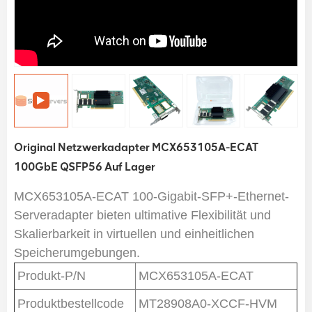
Original Netzwerkadapter MCX653105A-ECAT
100GbE QSFP56 Auf Lager
MCX653105A-ECAT 100-Gigabit-SFP+-Ethernet-
Serveradapter bieten ultimative Flexibilität und
Skalierbarkeit in virtuellen und einheitlichen
Speicherumgebungen.
Produkt-P/N
MCX653105A-ECAT
Produktbestellcode
MT28908A0-XCCF-HVM