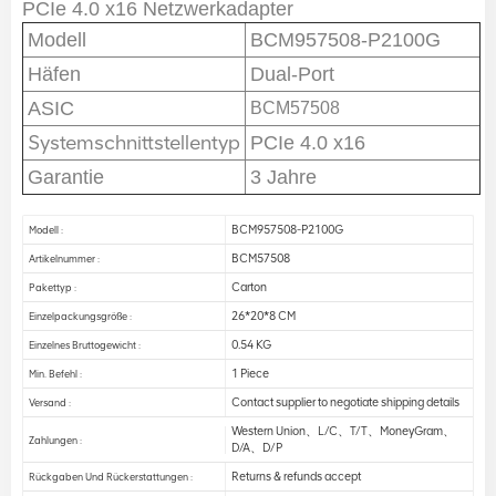
PCIe 4.0 x16
Netzwerkadapter
Modell
BCM957508-P2100G
Häfen
Dual-Port
ASIC
BCM57508
Systemschnittstellentyp
PCIe 4.0 x16
Garantie
3 Jahre
BCM957508-P2100G
Modell :
BCM57508
Artikelnummer :
Carton
Pakettyp :
26*20*8 CM
Einzelpackungsgröße :
0.54 KG
Einzelnes Bruttogewicht :
1 Piece
Min. Befehl :
Contact supplier to negotiate shipping details
Versand :
Western Union、L/C、T/T、MoneyGram、
Zahlungen :
D/A、D/P
Returns & refunds accept
Rückgaben Und Rückerstattungen :