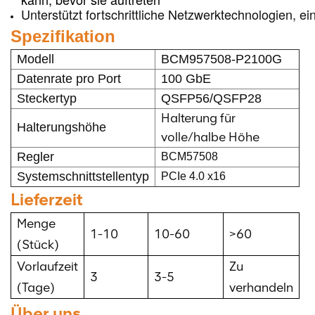
Unterstützt fortschrittliche Netzwerktechnologien, 
Spezifikation
Modell
BCM957508-P2100G
Datenrate pro Port
100 GbE
Steckertyp
QSFP56/QSFP28
Halterung für
Halterungshöhe
volle/halbe Höhe
Regler
BCM57508
Systemschnittstellentyp
PCIe 4.0 x16
Lieferzeit
Menge
1-10
10-60
>60
(Stück)
Vorlaufzeit
Zu
3
3-5
(Tage)
verhandeln
Über uns