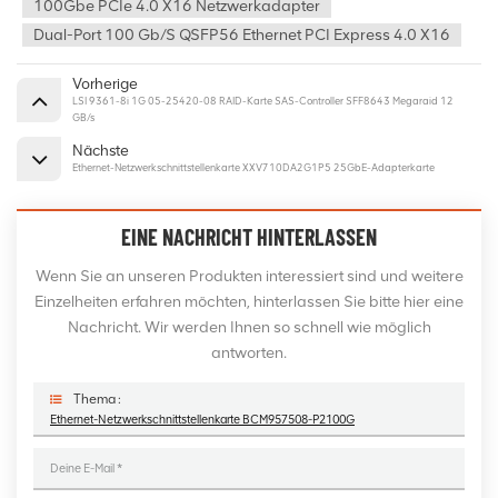
100Gbe PCIe 4.0 X16 Netzwerkadapter
Dual-Port 100 Gb/s QSFP56 Ethernet PCI Express 4.0 X16
Vorherige
LSI 9361-8i 1G 05-25420-08 RAID-Karte SAS-Controller SFF8643 Megaraid 12
GB/s
Nächste
Ethernet-Netzwerkschnittstellenkarte XXV710DA2G1P5 25GbE-Adapterkarte
EINE NACHRICHT HINTERLASSEN
Wenn Sie an unseren Produkten interessiert sind und weitere
Einzelheiten erfahren möchten, hinterlassen Sie bitte hier eine
Nachricht. Wir werden Ihnen so schnell wie möglich
antworten.
Thema :
Ethernet-Netzwerkschnittstellenkarte BCM957508-P2100G