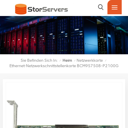
Sie Befinden Sich In:
Heim
Netzwerkkarte
/
/
/
Ethernet-Netzwerkschnittstellenkarte BCM957508-P2100G