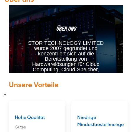
ÜBER UNS
STOR TECHNOLOGY LIMITED
wurde 2007 gegründet und
konzentriert sich auf die
Bereitstellung von
Hardwarelösungen für Cloud
Computing, Cloud-Speicher,
Rechenzentren,
Sicherheitsmonitore,
Unsere Vorteile
kundenspezifische Server und
andere Bereiche. Unsere
Hauptprodukte sind RAID-Karten,
HBA-Karten, Glasfaserkarten,
Netzwerkkarten, Festplatten und
CPUs. Wir bieten unseren Kunden
einen langfristigen, guten
Hohe Qualität
Niedrige
Kundendienst. ODM-Bestellungen
Mindestbestellmenge
Gutes
sind willkommen!