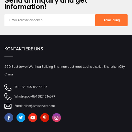
Send an inquiry and get
information!
KONTAKTIERE UNS
29D East tower Wenhua Building Shennan east road Luohu district, Shenzhen City,
China
Tel :
+86-755-83677183
Whatsapp :
+8613824334699
Email :
alice@storservers.com