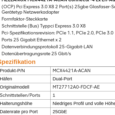
(OCP) Pci Express 3.0 X8 2 Port(s) 25gbe Glasfaser-Sch
Gerätetyp Netzwerkadapter
Formfaktor-Steckkarte
Schnittstelle (Bus) Typpci Express 3.0 X8
Pci-Spezifikationsrevision: PCIe 1.1, PCIe 2.0, PCIe 3.0
Ports 25 Gigabit Ethernet x 2
Datenverbindungsprotokoll 25-Gigabit-LAN
Datenübertragungsrate 25 Gbit/s
Spezifikation
MCX4421A-ACAN
Produkt-P/N
Häfen
Dual-Port
MT27712A0-FDCF-AE
Originalmodell
Schnittstellen/Ports
1
Halterungshöhe
Niedriges Profil und volle Höh
Datenrate pro Port
25GbE