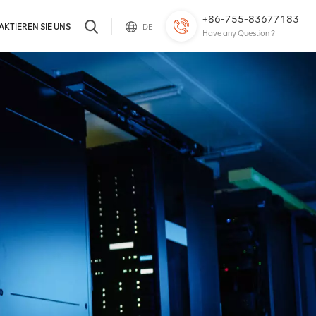
+86-755-83677183
KTIEREN SIE UNS
DE
Have any Question ?