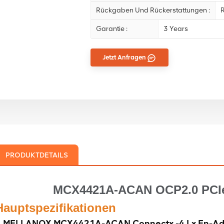
Rückgaben Und Rückerstattungen :
R
Garantie :
3 Years
Jetzt Anfragen
PRODUKTDETAILS
MCX4421A-ACAN OCP2.0 PCIe 
Hauptspezifikationen
MELLANOX MCX4421A-ACAN Connectx -4 Lx En-Ada