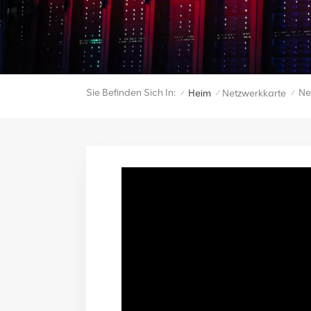
Sie Befinden Sich In:
Ne
Heim
Netzwerkkarte
/
/
/