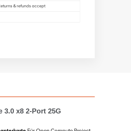
eturns & refunds accept
3.0 x8 2-Port 25G
pterkarte
Für Open Compute Project