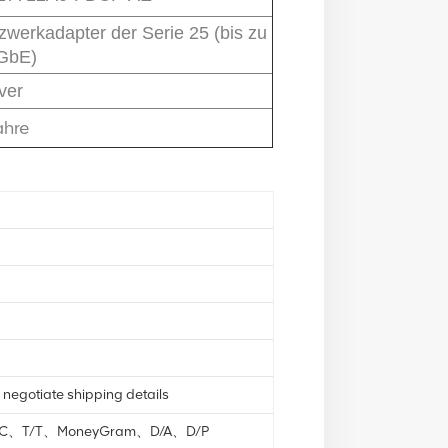
zwerkadapter der Serie 25 (bis zu
GbE)
ver
ahre
 negotiate shipping details
L/C、T/T、MoneyGram、D/A、D/P