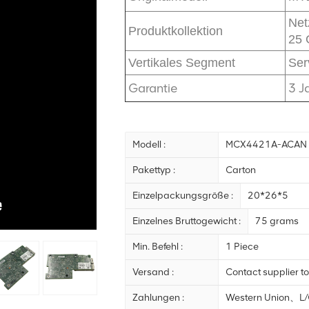
Net
Produktkollektion
25 
Vertikales Segment
Ser
Garantie
3 J
Modell :
MCX4421A-ACAN
Pakettyp :
Carton
Einzelpackungsgröße :
20*26*5
Einzelnes Bruttogewicht :
75 grams
Min. Befehl :
1 Piece
Versand :
Contact supplier to
Zahlungen :
Western Union、