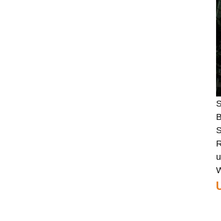
4Y37A09733 SAS-
Controllerkarte
MegaRaid
Original LSI 9500-8i 05-
50134-01 SAS, SATA,
NVMe HBA Karte sff8654
LSI 9405W-16i HBA-
S
Karte 05-50047-00 12
Gb/s SAS SATA NVMe
B
Tri-Mode HBAs
S
R
Netzwerkkarte X520-SR2
u
PCIe 2.0 x8 2-Port 5.0
GT/s 10G Ethernet
W