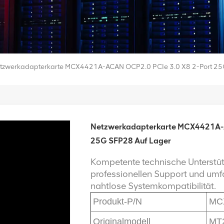
tzwerkadapterkarte MCX4421A-ACAN OCP2.0 PCIe 3.0 X8 2-Port 25
Netzwerkadapterkarte MCX4421A-A
25G SFP28 Auf Lager
Kompetente technische Unterstütz
professionellen Support und umf
nahtlose Systemkompatibilität.
Produkt-P/N
MC
Originalmodell
MT