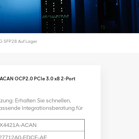
G SFP28 Auf Lager
CAN OCP2.0 PCIe 3.0 x8 2-Port
ung: Erhalten Sie schnellen,
assende Integrationsberatung für
X4421A-ACAN
27712A0-FDCF-AE