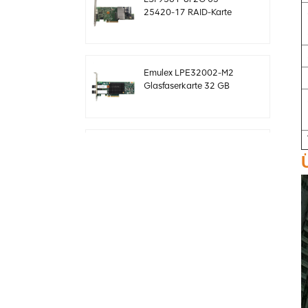
25420-17 RAID-Karte
SAS-Controller Megaraid
sff8643 12 GB/s
Emulex LPE32002-M2
Glasfaserkarte 32 GB
Dual-Port PCIE 3.0 FC
HBAs
Original LSI 9361-24i
05-50022-00 SAS+SATA
RAID-Controller sff8643
Megaraid
Original LSI 9460-8i 05-
50011-02 megaraid
SAS, SATA, NVMe PCIe
RAID Controller Karte
12gb/s
ThinkSystem 940-32i
Interne SFF8654