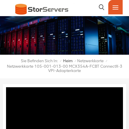
Sie Befinden Sich In:
Heim
Netzwerkkarte
/
/
/
Netzwerkkarte 105-001-013-00 MCX354A-FCBT ConnectX-3
VPI-Adapterkarte