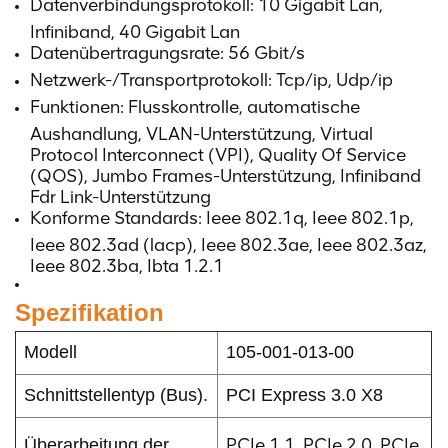
Datenverbindungsprotokoll: 10 Gigabit Lan,
Infiniband, 40 Gigabit Lan
Datenübertragungsrate: 56 Gbit/s
Netzwerk-/Transportprotokoll: Tcp/ip, Udp/ip
Funktionen: Flusskontrolle, automatische
Aushandlung, VLAN-Unterstützung, Virtual
Protocol Interconnect (VPI), Quality Of Service
(QOS), Jumbo Frames-Unterstützung, Infiniband
Fdr Link-Unterstützung
Konforme Standards: Ieee 802.1q, Ieee 802.1p,
Ieee 802.3ad (lacp), Ieee 802.3ae, Ieee 802.3az,
Ieee 802.3ba, Ibta 1.2.1
Spezifikation
Modell
105-001-013-00
Schnittstellentyp (Bus).
PCI Express 3.0 X8
PCIe 1.1, PCIe 2.0, PCIe
Überarbeitung der