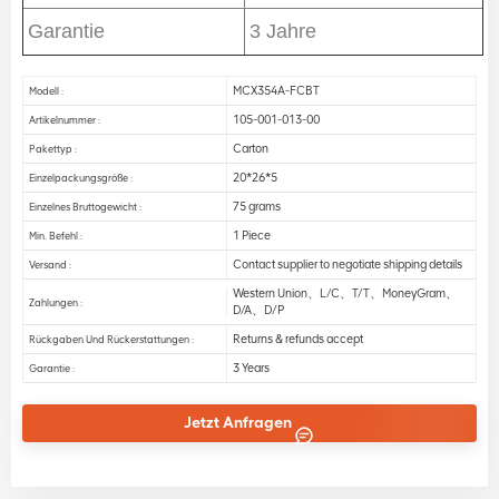
Garantie
3 Jahre
MCX354A-FCBT
Modell :
105-001-013-00
Artikelnummer :
Carton
Pakettyp :
20*26*5
Einzelpackungsgröße :
75 grams
Einzelnes Bruttogewicht :
1 Piece
Min. Befehl :
Contact supplier to negotiate shipping details
Versand :
Western Union、L/C、T/T、MoneyGram、
Zahlungen :
D/A、D/P
Returns & refunds accept
Rückgaben Und Rückerstattungen :
3 Years
Garantie :
Jetzt Anfragen