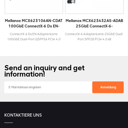
T
Mellanox MCX623106AN-CDAT
Mellanox MCX623432AS-ADAB
100GbE ConnectX-6 Dx EN-
25GbE ConnectX-6-
Adapterkarte
Adapterkarte
E
ConnectX-6 Dx EN Adapterkarte
ConnectX-6 Adapterkarte 25GbE Dual-
100GbE Dual-Port QSFP56 PCIe 4.0
Port SFP28 PCIe 4.0 x8
x16 ModellMCX623106AN-
ModellMCX623432AS-
windigkeit100
CDATLebenszyklusAktivMaximalgeschwindigkeit100
ADABLebenszyklusAktivMaximalgeschwind
GbESteckertypQSFP56Garantie3
GbESteckertypSFP28Garantie3 Jahre
Jahre
Send an inquiry and get
information!
KONTAKTIERE UNS