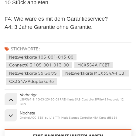
10 Stück anbieten.
F4: Wie wäre es mit dem Garantieservice? 
A4: 3 Jahre Garantie ohne Garantie.
STICHWORTE :
Netzwerkkarte 105-001-013-00
ConnectX-3 105-001-013-00
MCX354A-FCBT
Netzwerkkarte 56 Gbit/s
Netzwerkkarte MCX354A-FCBT
CX354A-Adapterkarte
Vorherige
LSI 9361-8i 1G 05-25420-08 RAID-Karte SAS-Controller SFF8643 Megaraid 12
GB/s
Nächste
Original AOC-S3816L-L16IT Tri-Mode Storage Controller HBA-Karte sff8654