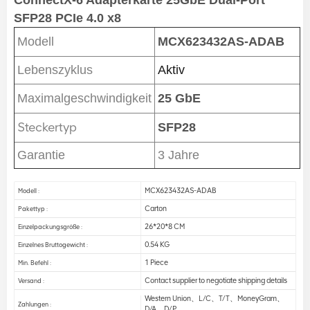
ConnectX-6 Adapterkarte 25GbE Dual-Port
SFP28 PCIe 4.0 x8
Modell
MCX623432AS-ADAB
Lebenszyklus
Aktiv
Maximalgeschwindigkeit
25 GbE
Steckertyp
SFP28
Garantie
3 Jahre
MCX623432AS-ADAB
Modell :
Carton
Pakettyp :
26*20*8 CM
Einzelpackungsgröße :
0.54 KG
Einzelnes Bruttogewicht :
1 Piece
Min. Befehl :
Contact supplier to negotiate shipping details
Versand :
Western Union、L/C、T/T、MoneyGram、
Zahlungen :
D/A、D/P