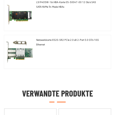
LSI 9405W-16i HBA-Karte 05-50047-00 12 Gb/s SAS
SATA NVMe Tri-Mode HBAs
Netzwerkkarte X520-SR2 PCIe 2.0 x8 2-Port 5.0 GT/s 10G
Ethernet
VERWANDTE PRODUKTE