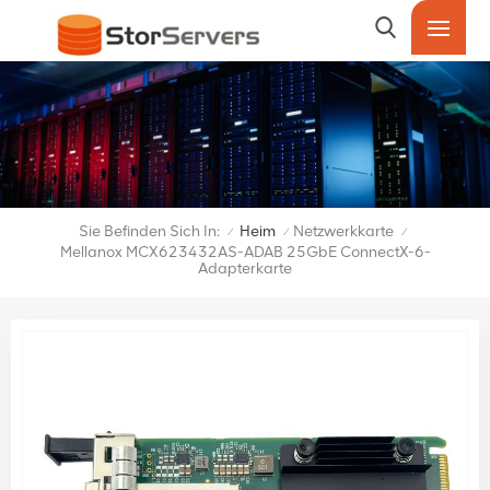
Sie Befinden Sich In:
Heim
Netzwerkkarte
/
/
/
Mellanox MCX623432AS-ADAB 25GbE ConnectX-6-
Adapterkarte