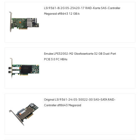
LSI 9361-8i 2G 05-25420-17 RAID-Karte SAS-Controller
Megaraid sff8643 12 GB/s
Emulex LPE32002-M2 Glasfaserkarte 32 GB Dual-Port
PCIE 3.0 FC HBAs
Original LSI 9361-24i 05-50022-00 SAS+SATA RAID-
Controller sff8643 Megaraid