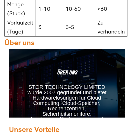
Menge
1-10
10-60
>60
(Stück)
Vorlaufzeit
Zu
3
3-5
(Tage)
verhandeln
Über uns
ÜBER UNS
STOR TECHNOLOGY LIMITED
wurde 2007 gegründet und bietet
Hardwarelösungen für Cloud
Computing, Cloud-Speicher,
Rechenzentren,
Sicherheitsmonitore,
kundenspezifische Server und
weitere Bereiche. Unsere
Unsere Vorteile
Hauptprodukte sind RAID-Karten,