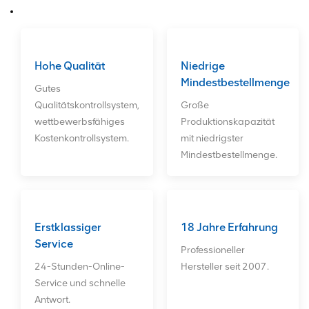
HBA-Karten, Glasfaserkarten,
Netzwerkkarten, Festplatten und
CPUs. Wir bieten unseren Kunden
einen langfristigen, guten
Kundendienst. ODM-Bestellungen
sind willkommen!
Hohe Qualität
Niedrige
Mindestbestellmenge
Gutes
Qualitätskontrollsystem,
Große
wettbewerbsfähiges
Produktionskapazität
Kostenkontrollsystem.
mit niedrigster
Mindestbestellmenge.
Erstklassiger
18 Jahre Erfahrung
Service
Professioneller
24-Stunden-Online-
Hersteller seit 2007.
Service und schnelle
Antwort.