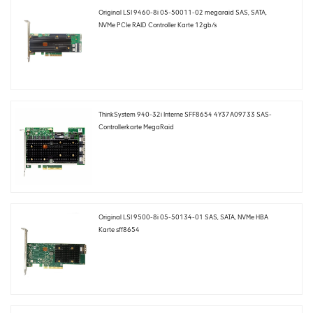
Original LSI 9460-8i 05-50011-02 megaraid SAS, SATA,
NVMe PCIe RAID Controller Karte 12gb/s
ThinkSystem 940-32i Interne SFF8654 4Y37A09733 SAS-
Controllerkarte MegaRaid
Original LSI 9500-8i 05-50134-01 SAS, SATA, NVMe HBA
Karte sff8654