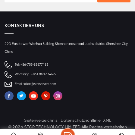
KONTAKTIERE UNS
29D East tower Wenhua Building Shennan east road Luohu district, Shenzhen City,
China
Tel :
+86-755-83677183
Whatsapp :
+8613824334699
Email :
alice@storservers.com
Seitenverzeichnis
Datenschutzrichtlinie
XML
© 2026 STOR TECHNOLOGY LIMITED Alle Rechte vorbehalten
IPv6 NETZWERK UNTERSTÜTZT