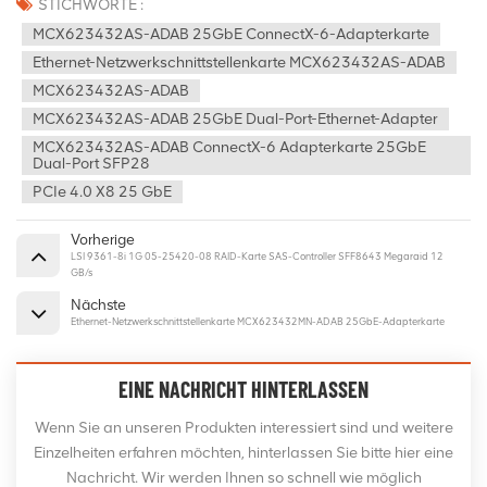
STICHWORTE :
MCX623432AS-ADAB 25GbE ConnectX-6-Adapterkarte
Ethernet-Netzwerkschnittstellenkarte MCX623432AS-ADAB
MCX623432AS-ADAB
MCX623432AS-ADAB 25GbE Dual-Port-Ethernet-Adapter
MCX623432AS-ADAB ConnectX-6 Adapterkarte 25GbE
Dual-Port SFP28
PCIe 4.0 X8 25 GbE
Vorherige
LSI 9361-8i 1G 05-25420-08 RAID-Karte SAS-Controller SFF8643 Megaraid 12
GB/s
Nächste
Ethernet-Netzwerkschnittstellenkarte MCX623432MN-ADAB 25GbE-Adapterkarte
EINE NACHRICHT HINTERLASSEN
Wenn Sie an unseren Produkten interessiert sind und weitere
Einzelheiten erfahren möchten, hinterlassen Sie bitte hier eine
Nachricht. Wir werden Ihnen so schnell wie möglich