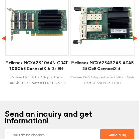
T
Mellanox MCX623106AN-CDAT
Mellanox MCX623432AS-ADAB
100GbE ConnectX-6 Dx EN-
25GbE ConnectX-6-
Adapterkarte
Adapterkarte
E
ConnectX-6 Dx EN Adapterkarte
ConnectX-6 Adapterkarte 25GbE Dual-
100GbE Dual-Port QSFP56 PCIe 4.0
Port SFP28 PCIe 4.0 x8
x16 ModellMCX623106AN-
ModellMCX623432AS-
windigkeit100
CDATLebenszyklusAktivMaximalgeschwindigkeit100
ADABLebenszyklusAktivMaximalgeschwind
GbESteckertypQSFP56Garantie3
GbESteckertypSFP28Garantie3 Jahre
Jahre
Send an inquiry and get
information!