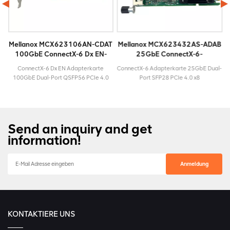
T
Mellanox MCX623106AN-CDAT
Mellanox MCX623432AS-ADAB
100GbE ConnectX-6 Dx EN-
25GbE ConnectX-6-
Adapterkarte
Adapterkarte
E
ConnectX-6 Dx EN Adapterkarte
ConnectX-6 Adapterkarte 25GbE Dual-
100GbE Dual-Port QSFP56 PCIe 4.0
Port SFP28 PCIe 4.0 x8
x16 ModellMCX623106AN-
ModellMCX623432AS-
windigkeit100
CDATLebenszyklusAktivMaximalgeschwindigkeit100
ADABLebenszyklusAktivMaximalgeschwind
GbESteckertypQSFP56Garantie3
GbESteckertypSFP28Garantie3 Jahre
Jahre
Send an inquiry and get
information!
KONTAKTIERE UNS