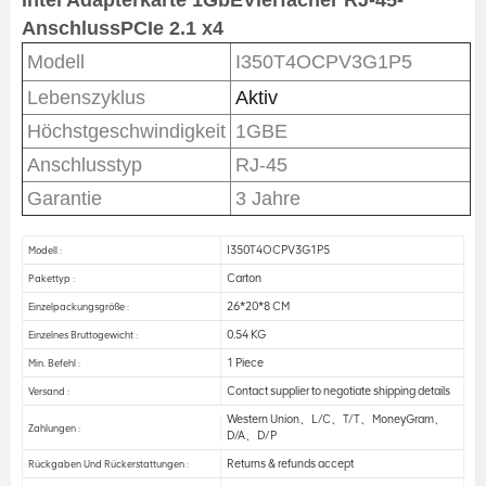
Intel Adapterkarte 1GbE
Vierfacher RJ-45-
Anschluss
PCIe 2.1 x4
Modell
I350T4OCPV3G1P5
Lebenszyklus
Aktiv
Höchstgeschwindigkeit
1GBE
Anschlusstyp
RJ-45
Garantie
3 Jahre
I350T4OCPV3G1P5
Modell :
Carton
Pakettyp :
26*20*8 CM
Einzelpackungsgröße :
0.54 KG
Einzelnes Bruttogewicht :
1 Piece
Min. Befehl :
Contact supplier to negotiate shipping details
Versand :
Western Union、L/C、T/T、MoneyGram、
Zahlungen :
D/A、D/P
Returns & refunds accept
Rückgaben Und Rückerstattungen :