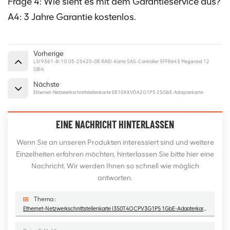
Frage 4: Wie sieht es mit dem Garantieservice aus?
A4: 3 Jahre Garantie kostenlos.
Vorherige
LSI 9361-8i 1G 05-25420-08 RAID-Karte SAS-Controller SFF8643 Megaraid 12
GB/s
Nächste
Ethernet-Netzwerkschnittstellenkarte E810XXVDA2G1P5 25GbE-Adapterkarte
EINE NACHRICHT HINTERLASSEN
Wenn Sie an unseren Produkten interessiert sind und weitere
Einzelheiten erfahren möchten, hinterlassen Sie bitte hier eine
Nachricht. Wir werden Ihnen so schnell wie möglich
antworten.
Thema :
Ethernet-Netzwerkschnittstellenkarte I350T4OCPV3G1P5 1GbE-Adapterkarte