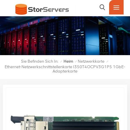
Sie Befinden Sich In:
Heim
Netzwerkkarte
/
/
/
Ethernet-Netzwerkschnittstellenkarte I350T4OCPV3G1P5 1GbE-
Adapterkarte