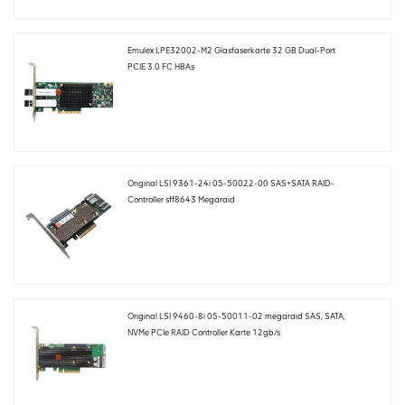
Emulex LPE32002-M2 Glasfaserkarte 32 GB Dual-Port
PCIE 3.0 FC HBAs
Original LSI 9361-24i 05-50022-00 SAS+SATA RAID-
Controller sff8643 Megaraid
Original LSI 9460-8i 05-50011-02 megaraid SAS, SATA,
NVMe PCIe RAID Controller Karte 12gb/s