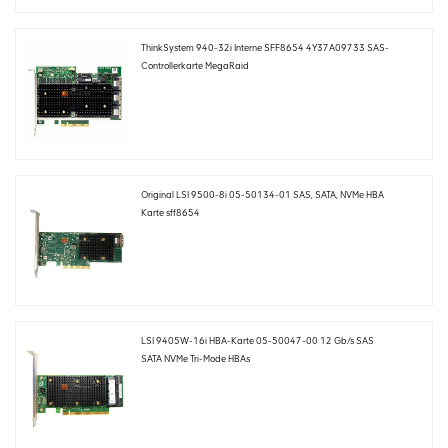
ThinkSystem 940-32i Interne SFF8654 4Y37A09733 SAS-
Controllerkarte MegaRaid
Original LSI 9500-8i 05-50134-01 SAS, SATA, NVMe HBA
Karte sff8654
LSI 9405W-16i HBA-Karte 05-50047-00 12 Gb/s SAS
SATA NVMe Tri-Mode HBAs