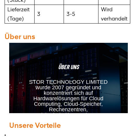
Lieferzeit
Wird
3
3-5
(Tage)
verhandelt
Über uns
ÜBER UNS
STOR TECHNOLOGY LIMITED
wurde 2007 gegründet und
konzentriert sich auf
Hardwarelösungen für Cloud
Computing, Cloud-Speicher,
Rechenzentren,
Sicherheitsüberwachung,
kundenspezifische Server und
Unsere Vorteile
weitere Bereiche. Zu unseren
Hauptprodukten gehören RAID-
Karten, HBA-Karten,