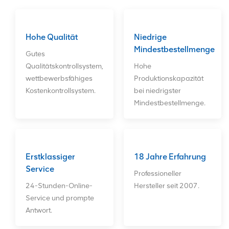
Glasfaserkarten, Netzwerkkarten,
Festplatten und CPUs. Wir bieten
unseren Kunden einen langfristigen
und zuverlässigen Kundendienst.
Hohe Qualität
Niedrige
ODM-Aufträge sind willkommen!
Mindestbestellmenge
Gutes
Qualitätskontrollsystem,
Hohe
wettbewerbsfähiges
Produktionskapazität
Kostenkontrollsystem.
bei niedrigster
Mindestbestellmenge.
Erstklassiger
18 Jahre Erfahrung
Service
Professioneller
24-Stunden-Online-
Hersteller seit 2007.
Service und prompte
Antwort.