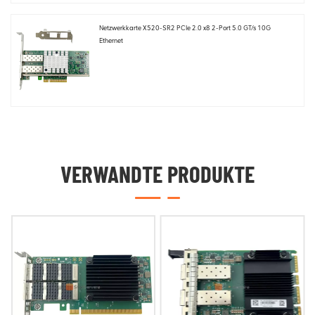
Netzwerkkarte X520-SR2 PCIe 2.0 x8 2-Port 5.0 GT/s 10G
Ethernet
VERWANDTE PRODUKTE