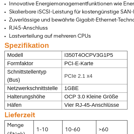
Innovative Energiemanagementfunktionen wie Energy
Skalierbare iSCSI-Leistung für kostengünstige SAN-
Zuverlässige und bewährte Gigabit-Ethernet-Techno
RJ45-Anschluss
Lastverteilung auf mehreren CPUs
Spezifikation
Modell
I350T4OCPV3G1P5
Formfaktor
PCI-E-Karte
Schnittstellentyp
PCIe 2.1 x4
(Bus)
Netzwerkschnittstelle
1GBE
Halterungshöhe
OCP 3.0 Kleine Größe
Häfen
Vier RJ-45-Anschlüsse
Lieferzeit
Menge
1-10
10-60
>60
(Stück)